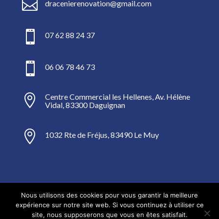

dracenierenovation@gmail.com

07 62 88 24 37

06 06 78 46 73
Centre Commercial les Hellenes, Av. Hélène

Vidal, 83300 Daguignan

1032 Rte de Fréjus, 83490 Le Muy
Nous utilisons des cookies pour vous garantir la meilleure
Mentions Légales
expérience sur notre site web. Si vous continuez à utiliser ce
Politique de Confidentialité
Plan du Site
site, nous supposerons que vous en êtes satisfait.