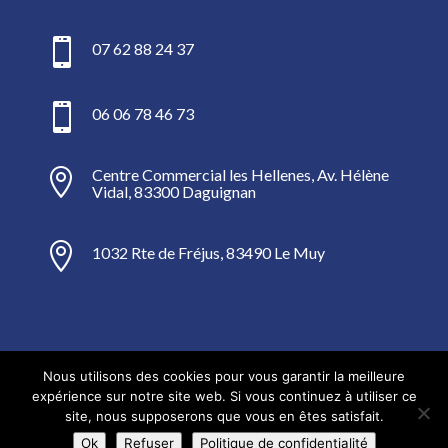

07 62 88 24 37

06 06 78 46 73
Centre Commercial les Hellenes, Av. Hélène

Vidal, 83300 Daguignan

1032 Rte de Fréjus, 83490 Le Muy
Nous utilisons des cookies pour vous garantir la meilleure
Mentions Légales
expérience sur notre site web. Si vous continuez à utiliser ce
Politique de Confidentialité
Plan du Site
site, nous supposerons que vous en êtes satisfait.
Création site internet | VEONEO |
Ok
Refuser
Politique de confidentialité