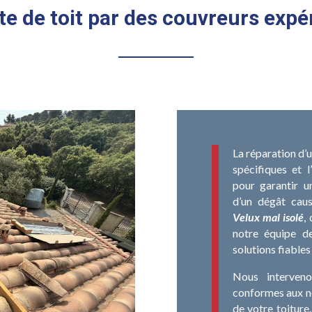
te de toit par des couvreurs exp
La réparation d’
spécifiques et l
pour garantir un
d’un dégât cau
Velux mal isolé
,
notre équipe 
solutions fiables
Nous interven
conformes aux no
de votre toiture