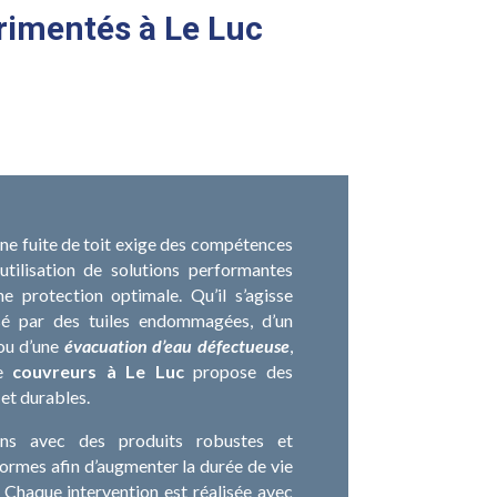
érimentés à Le Luc
une fuite de toit exige des compétences
’utilisation de solutions performantes
e protection optimale. Qu’il s’agisse
sé par des tuiles endommagées, d’un
 ou d’une
évacuation d’eau défectueuse
,
de
couvreurs à Le Luc
propose des
 et durables.
ons avec des produits robustes et
rmes afin d’augmenter la durée de vie
. Chaque intervention est réalisée avec