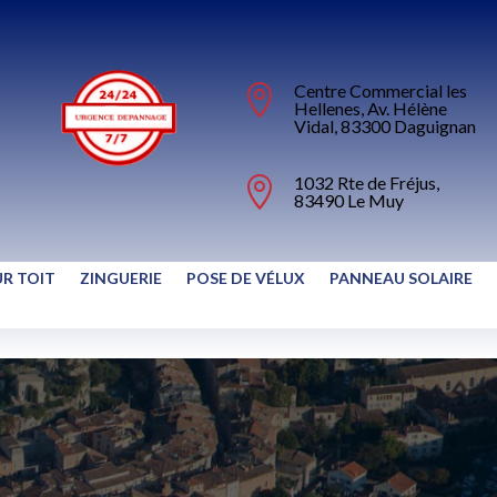
Centre Commercial les

Hellenes, Av. Hélène
Vidal, 83300 Daguignan
1032 Rte de Fréjus,

83490 Le Muy
UR TOIT
ZINGUERIE
POSE DE VÉLUX
PANNEAU SOLAIRE