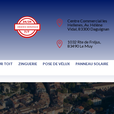
Centre Commercial les

Hellenes, Av. Hélène
Vidal, 83300 Daguignan
1032 Rte de Fréjus,

83490 Le Muy
UR TOIT
ZINGUERIE
POSE DE VÉLUX
PANNEAU SOLAIRE